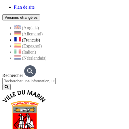
Plan de site
Versions étrangères
(Anglais)
(Allemand)
(Français)
(Espagnol)
(Italien)
(Néerlandais)
Rechercher
Lancer
la
recherche