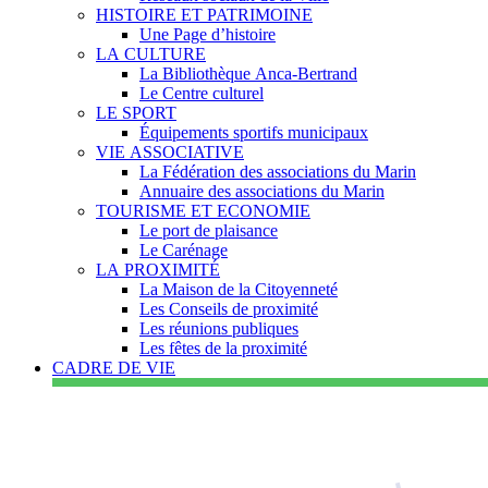
HISTOIRE ET PATRIMOINE
Une Page d’histoire
LA CULTURE
La Bibliothèque Anca-Bertrand
Le Centre culturel
LE SPORT
Équipements sportifs municipaux
VIE ASSOCIATIVE
La Fédération des associations du Marin
Annuaire des associations du Marin
TOURISME ET ECONOMIE
Le port de plaisance
Le Carénage
LA PROXIMITÉ
La Maison de la Citoyenneté
Les Conseils de proximité
Les réunions publiques
Les fêtes de la proximité
CADRE DE VIE