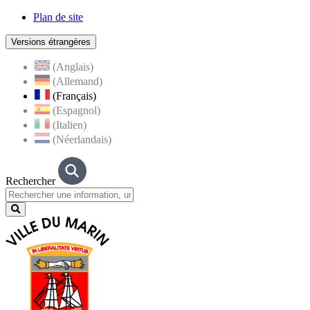
Plan de site
Versions étrangères
(Anglais)
(Allemand)
(Français)
(Espagnol)
(Italien)
(Néerlandais)
Rechercher
Lancer
la
recherche