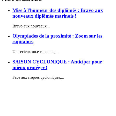
Mise
Mise à l'honneur des diplômés : Bravo aux
à
nouveaux diplômés marinois !
l'honneur
des
Bravo aux nouveaux
...
diplômés
:
Olympiades
Olympiades de la proximité : Zoom sur les
Bravo
de
capitaines
aux
la
nouveaux
proximité
diplômés
Un secteur, un.e capitaine,
...
:
marinois
Zoom
!
SAISON
SAISON CYCLONIQUE : Anticiper pour
sur
CYCLONIQUE
mieux protéger !
les
:
capitaines
Anticiper
Face aux risques cycloniques,
...
pour
mieux
protéger
!