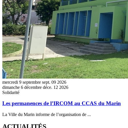
mercredi
9
septembre
sept.
09
2026
dimanche
6
décembre
déce.
12
2026
Solidarité
Les permanences de l’IRCOM au CCAS du Marin
La Ville du Marin informe de l’organisation de ...
ACTUALITÉS