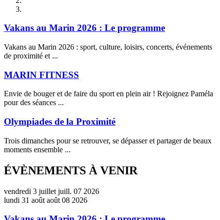
Vakans au Marin 2026 : Le programme
Vakans au Marin 2026 : sport, culture, loisirs, concerts, événements
de proximité et ...
MARIN FITNESS
Envie de bouger et de faire du sport en plein air ! Rejoignez Paméla
pour des séances ...
Olympiades de la Proximité
Trois dimanches pour se retrouver, se dépasser et partager de beaux
moments ensemble ...
Précédent
Suivant
ÉVÈNEMENTS À VENIR
vendredi
3
juillet
juill.
07
2026
lundi
31
août
août
08
2026
Vakans au Marin 2026 : Le programme