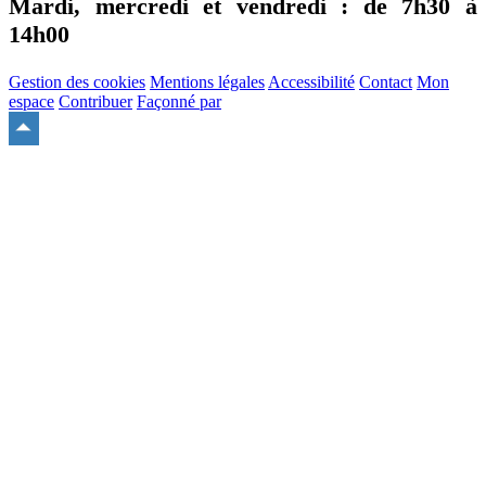
Mardi, mercredi et vendredi : de
7h30
à
14h00
Gestion des cookies
Mentions légales
Accessibilité
Contact
Mon
espace
Contribuer
Façonné par
Remonter
en
haut
du
site