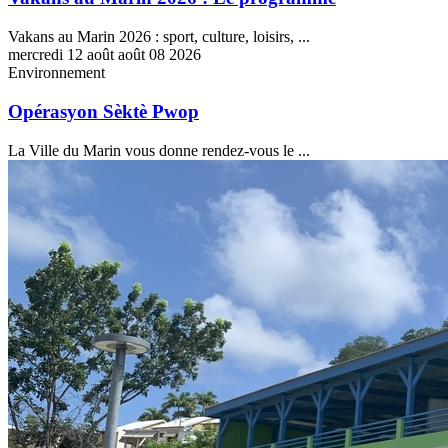
Vakans au Marin 2026 : sport, culture, loisirs, ...
mercredi
12
août
août
08
2026
Environnement
Opérasyon Sèktè Pwop
La Ville du Marin vous donne rendez-vous le ...
Les
permanences
de
l’IRCOM
au
CCAS
du
Marin