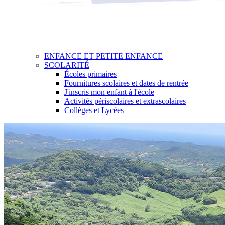
ENFANCE ET PETITE ENFANCE
SCOLARITÉ
Écoles primaires
Fournitures scolaires et dates de rentrée
J'inscris mon enfant à l'école
Activités périscolaires et extrascolaires
Collèges et Lycées