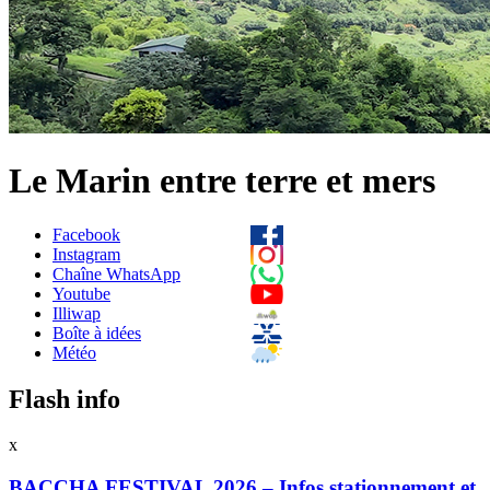
Le Marin entre terre et mers
Facebook
Instagram
Chaîne WhatsApp
Youtube
Illiwap
Boîte à idées
Météo
Flash info
x
BACCHA FESTIVAL 2026 – Infos stationnement et