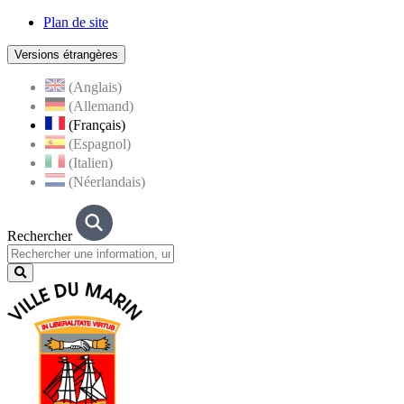
Plan de site
Versions étrangères
(Anglais)
(Allemand)
(Français)
(Espagnol)
(Italien)
(Néerlandais)
Rechercher
Lancer
la
recherche