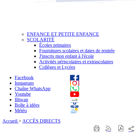
ENFANCE ET PETITE ENFANCE
SCOLARITÉ
Écoles primaires
Fournitures scolaires et dates de rentrée
J'inscris mon enfant à l'école
Activités périscolaires et extrascolaires
Collèges et Lycées
Facebook
Instagram
Chaîne WhatsApp
Youtube
Illiwap
Boîte à idées
Météo
Accueil
>
ACCÈS DIRECTS
Part
Imprimer
Générer
sur
cette
le