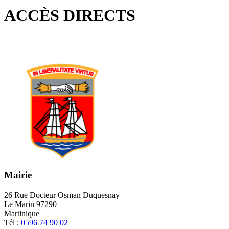
les
page
flux
rése
ACCÈS DIRECTS
RSS
soci
Mairie
26 Rue Docteur Osman Duquesnay
Le Marin 97290
Martinique
Tél :
0596 74 90 02