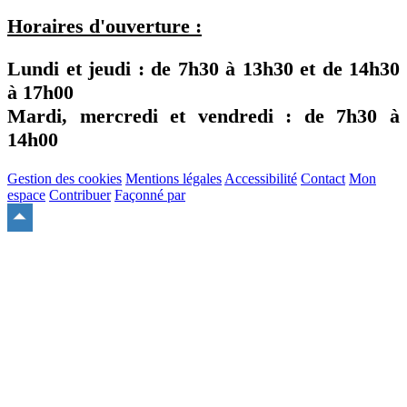
Horaires d'ouverture :
Lundi et jeudi : de
7h30
à
13h30
et de
14h30
à
17h00
Mardi, mercredi et vendredi : de
7h30
à
14h00
Gestion des cookies
Mentions légales
Accessibilité
Contact
Mon
espace
Contribuer
Façonné par
Remonter
en
haut
du
site