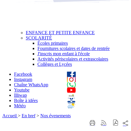
ENFANCE ET PETITE ENFANCE
SCOLARITÉ
Écoles primaires
Fournitures scolaires et dates de rentrée
J'inscris mon enfant à l'école
Activités périscolaires et extrascolaires
Collèges et Lycées
Facebook
Instagram
Chaîne WhatsApp
Youtube
Illiwap
Boîte à idées
Météo
Accueil
>
En bref
>
Nos évenements
Part
Imprimer
Générer
sur
cette
le