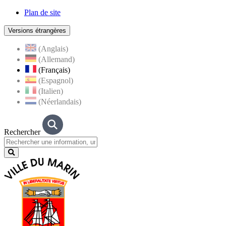
Plan de site
Versions étrangères
(Anglais)
(Allemand)
(Français)
(Espagnol)
(Italien)
(Néerlandais)
Rechercher
Lancer
la
recherche