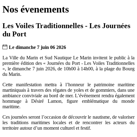
les
page
flux
rése
Nos évenements
RSS
soci
Les Voiles Traditionnelles - Les Journées
du Port
Le
dimanche
7
juin
06
2026
La Ville du Marin et Sud Nautique Le Marin invitent le public à la
première édition des « Journées du Port - Les Voiles Traditionnelles
», le dimanche 7 juin 2026, de 10h00 à 14h00, à la plage du Bourg
du Marin.
Cette manifestation mettra à l’honneur le patrimoine maritime
martiniquais à travers des régates de yoles et de gommiers, dans une
ambiance conviviale au bord de mer. L’événement rendra également
hommage à Désiré Lamon, figure emblématique du monde
maritime.
Ces journées seront l’occasion de découvrir le nautisme, de valoriser
les traditions maritimes locales et de rencontrer les acteurs du
territoire autour d’un moment culturel et festif.