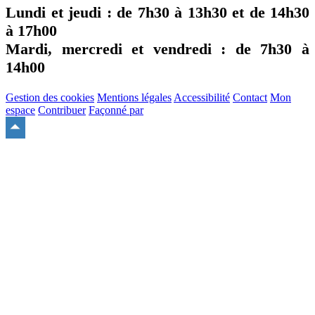
Lundi et jeudi : de
7h30
à
13h30
et de
14h30
à
17h00
Mardi, mercredi et vendredi : de
7h30
à
14h00
Gestion des cookies
Mentions légales
Accessibilité
Contact
Mon
espace
Contribuer
Façonné par
Remonter
en
haut
du
site