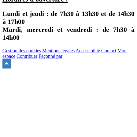
Lundi et jeudi : de
7h30
à
13h30
et de
14h30
à
17h00
Mardi, mercredi et vendredi : de
7h30
à
14h00
Gestion des cookies
Mentions légales
Accessibilité
Contact
Mon
espace
Contribuer
Façonné par
Remonter
en
haut
du
site