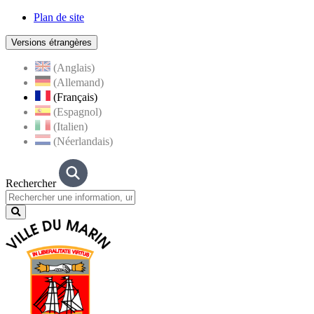
Plan de site
Versions étrangères
(Anglais)
(Allemand)
(Français)
(Espagnol)
(Italien)
(Néerlandais)
Rechercher
Lancer
la
recherche