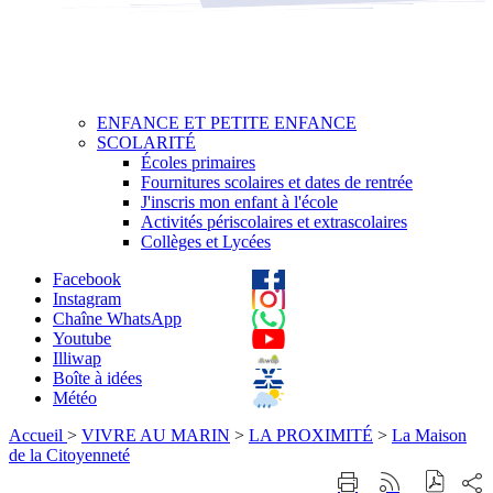
ENFANCE ET PETITE ENFANCE
SCOLARITÉ
Écoles primaires
Fournitures scolaires et dates de rentrée
J'inscris mon enfant à l'école
Activités périscolaires et extrascolaires
Collèges et Lycées
Facebook
Instagram
Chaîne WhatsApp
Youtube
Illiwap
Boîte à idées
Météo
Accueil
>
VIVRE AU MARIN
>
LA PROXIMITÉ
>
La Maison
de la Citoyenneté
Part
Imprimer
Générer