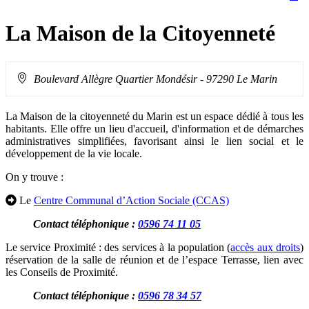
sur
cette
le
les
page
flux
rése
La Maison de la Citoyenneté
RSS
soci
Adresse
Boulevard Allègre Quartier Mondésir
- 97290 Le Marin
:
La Maison de la citoyenneté du Marin est un espace dédié à tous les
habitants. Elle offre un lieu d'accueil, d'information et de démarches
administratives simplifiées, favorisant ainsi le lien social et le
développement de la vie locale.
On y trouve :
Le
Centre Communal d’Action Sociale (CCAS)
Contact téléphonique :
0596 74 11 05
Le service Proximité : des services à la population (
accès aux droits
)
réservation de la salle de réunion et de l’espace Terrasse, lien avec
les Conseils de Proximité.
Contact téléphonique :
0596 78 34 57