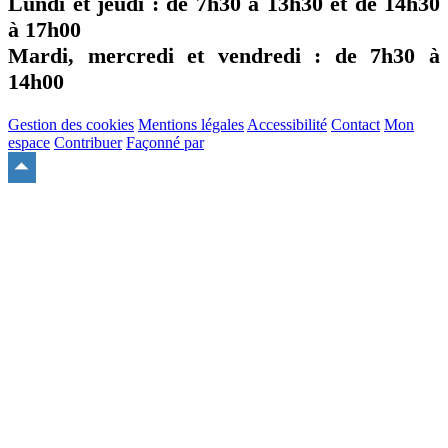
Lundi et jeudi : de
7h30
à
13h30
et de
14h30
à
17h00
Mardi, mercredi et vendredi : de
7h30
à
14h00
Gestion des cookies
Mentions légales
Accessibilité
Contact
Mon
espace
Contribuer
Façonné par
Remonter
en
haut
du
site