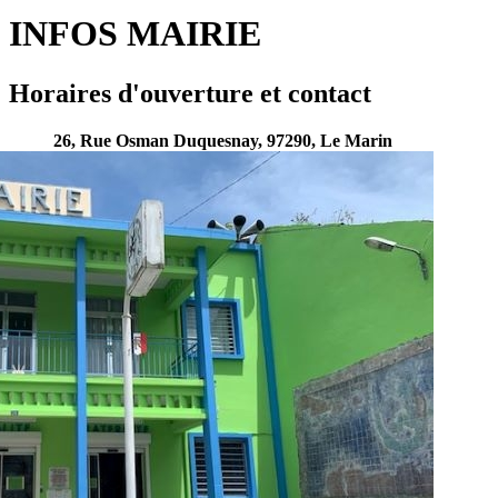
les
page
flux
rése
INFOS MAIRIE
RSS
soci
Horaires d'ouverture et contact
26, Rue Osman Duquesnay, 97290, Le Marin