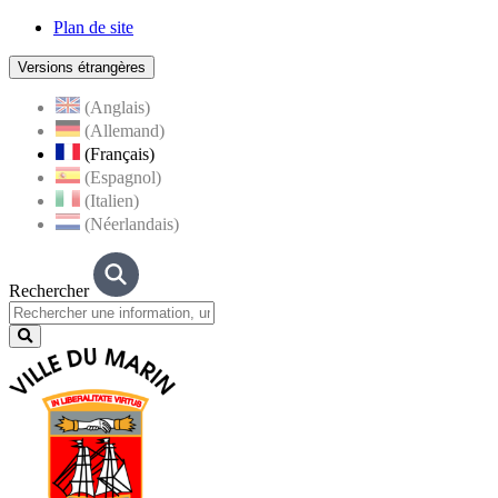
Plan de site
Versions étrangères
(Anglais)
(Allemand)
(Français)
(Espagnol)
(Italien)
(Néerlandais)
Rechercher
Lancer
la
recherche