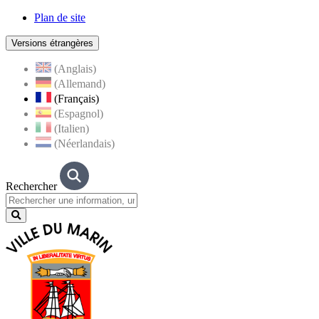
Plan de site
Versions étrangères
(Anglais)
(Allemand)
(Français)
(Espagnol)
(Italien)
(Néerlandais)
Rechercher
Lancer
la
recherche