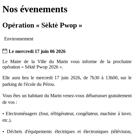
les
page
flux
rése
Nos évenements
RSS
soci
Opération « Sèktè Pwop »
Environnement
Le
mercredi
17
juin
06
2026
Le Maire de la Ville du Marin vous informe de la prochaine 
opération « Sèktè Pwop 2026 ».
Elle aura lieu le mercredi 17 juin 2026, de 7h30 à 13h00, sur le 
parking de l'école du Pérou.
Vous êtes un habitant du Marin venez-vous débarrasser gratuitement 
de vos :
• Electroménagers (four, réfrigérateur, congélateur, machine à laver, 
etc.).
• Déchets d'équipements électriques et électroniques (télévision, 