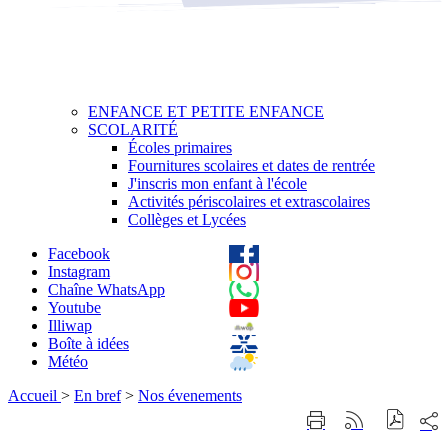
ENFANCE ET PETITE ENFANCE
SCOLARITÉ
Écoles primaires
Fournitures scolaires et dates de rentrée
J'inscris mon enfant à l'école
Activités périscolaires et extrascolaires
Collèges et Lycées
Facebook
Instagram
Chaîne WhatsApp
Youtube
Illiwap
Boîte à idées
Météo
Accueil
>
En bref
>
Nos évenements
Part
Imprimer
Générer
sur
cette
le